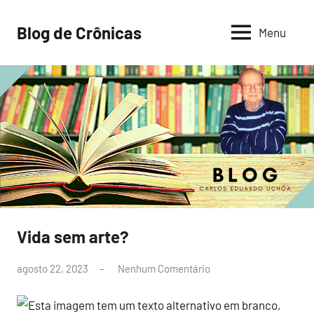
Pular
para
Blog de Crônicas
Menu
o
conteúdo
Vida sem arte?
Crônicas
por
agosto 22, 2023
Nenhum Comentário
leoacr@gmail.com