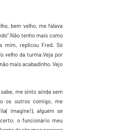
lho, bem velho, me falava
endo”.Não tenho mais como
a mim, replicou Fred. Só
s velho da turma.Veja por
o não mais acabadinho. Vejo
 sabe, me sinto ainda sem
ão os outros comigo, me
la( imagine!), alguém se
 certo: o funcionário meu
à frente de algumas pessoas