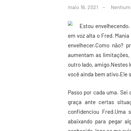
por
maio 16, 2021
Nenhum 
leoacr@gmail.com
Estou envelhecendo.
em voz alta o Fred. Mani
envelhecer.Como não? pr
aumentam as limitações, 
outro lado, amigo.Nestes l
você ainda bem ativo.Ele 
Passo por cada uma. Sei 
graça ante certas situ
confidenciou Fred.Uma s
abaixando para pegar alg
conhecido, logo ao me avis