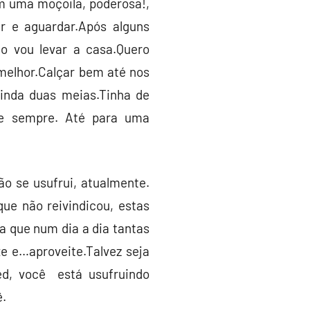
m uma moçoila, poderosa!,
r e aguardar.Após alguns
ão vou levar a casa.Quero
 melhor.Calçar bem até nos
inda duas meias.Tinha de
lte sempre. Até para uma
o se usufrui, atualmente.
ue não reivindicou, estas
a que num dia a dia tantas
e e…aproveite.Talvez seja
ed, você está usufruindo
ê.