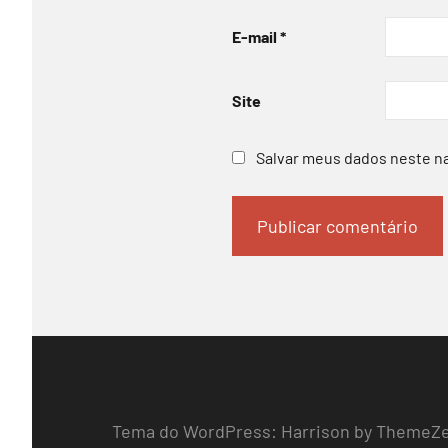
E-mail
*
Site
Salvar meus dados neste n
Tema do WordPress: Harrison by ThemeZ