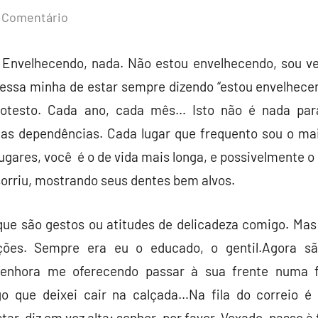
Comentário
 Envelhecendo, nada. Não estou envelhecendo, sou ve
a essa minha de estar sempre dizendo “estou envelhec
otesto. Cada ano, cada mês… Isto não é nada par
as dependências. Cada lugar que frequento sou o mai
ugares, você é o de vida mais longa, e possivelmente 
sorriu, mostrando seus dentes bem alvos.
que são gestos ou atitudes de delicadeza comigo. Mas
ações. Sempre era eu o educado, o gentil.Agora s
enhora me oferecendo passar à sua frente numa fi
o que deixei cair na calçada…Na fila do correio é
tar, diz em voz alta: senhor, por favor. Vexado, passo 