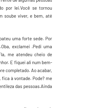
o por lei.Você se tornou
em soube viver, e bem, até
bateu uma forte sede. Por
.Oba, exclamei .Pedi uma
Fla, me atendeu cheio de
nhor. E fiquei ali num bem-
re completado. Ao acabar,
, fica à vontade. Pode? me
entileza das pessoas.Ainda