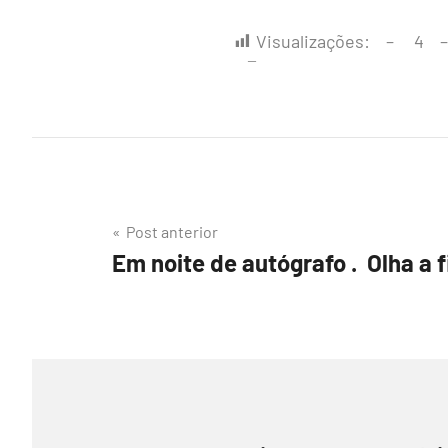
Visualizações:
4
Navegação
Post anterior
Em noite de autógrafo . Olha a f
de
Post