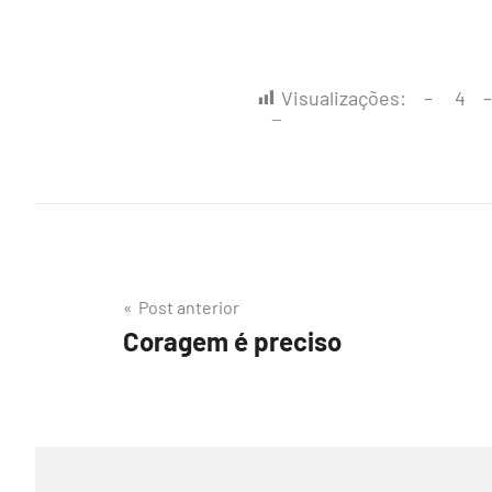
Visualizações:
4
Navegação
Post anterior
Coragem é preciso
de
Post