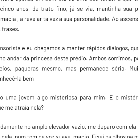
cinco anos, de trato fino, já se via, mantinha sua 
acia , a revelar talvez a sua personalidade. Ao ascen
 frases.
nsorista e eu chegamos a manter rápidos diálogos, qu
 no andar da princesa deste prédio. Ambos sorrimos, p
nteios, paqueras mesmo, mas permanece séria. Mui
onhecê-la bem
o uma jovem algo misteriosa para mim. E o mistério
ue me atraía nela?
gadamente no amplo elevador vazio, me deparo com el
a dela, num tom de voz suave, macio. Fixei os olhos n