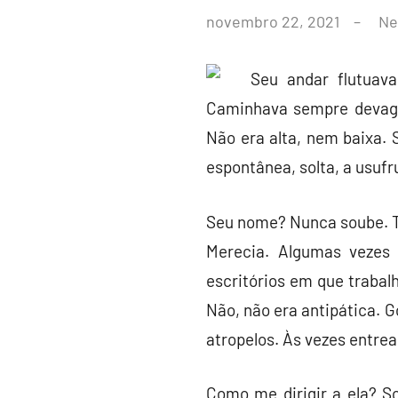
por
novembro 22, 2021
Ne
leoacr@gmail.com
Seu andar flutuava
Caminhava sempre devaga
Não era alta, nem baixa. 
espontânea, solta, a usufr
Seu nome? Nunca soube. T
Merecia. Algumas vezes
escritórios em que traba
Não, não era antipática. G
atropelos. Às vezes entrea
Como me dirigir a ela? S