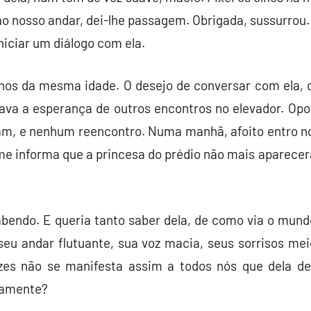
o nosso andar, dei-lhe passagem. Obrigada, sussurrou. 
niciar um diálogo com ela.
os da mesma idade. O desejo de conversar com ela, d
tava a esperança de outros encontros no elevador. Op
am, e nenhum reencontro. Numa manhã, afoito entro no
me informa que a princesa do prédio não mais aparecer
endo. E queria tanto saber dela, de como via o mund
, seu andar flutuante, sua voz macia, seus sorrisos me
ezes não se manifesta assim a todos nós que dela d
samente?