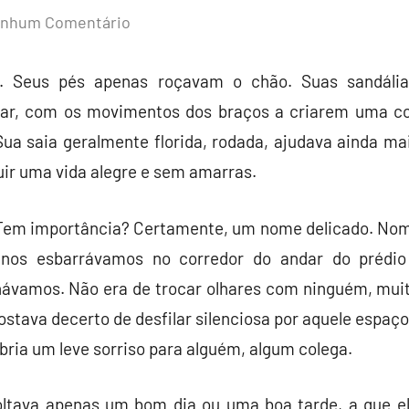
nhum Comentário
. Seus pés apenas roçavam o chão. Suas sandálias
r, com os movimentos dos braços a criarem uma core
Sua saia geralmente florida, rodada, ajudava ainda m
uir uma vida alegre e sem amarras.
em importância? Certamente, um nome delicado. Nom
 nos esbarrávamos no corredor do andar do prédi
lhávamos. Não era de trocar olhares com ninguém, mui
ostava decerto de desfilar silenciosa por aquele espaç
bria um leve sorriso para alguém, algum colega.
oltava apenas um bom dia ou uma boa tarde, a que e