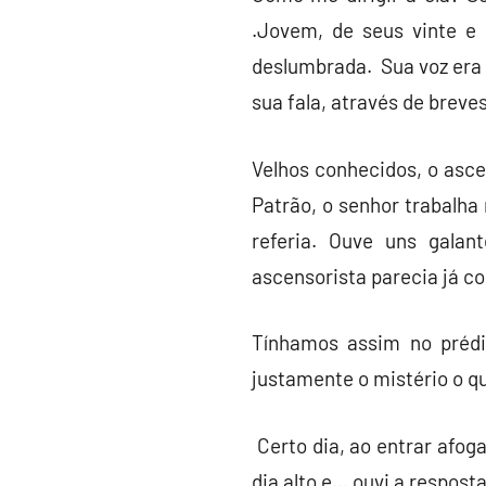
.Jovem, de seus vinte e 
deslumbrada. Sua voz era m
sua fala, através de breves
Velhos conhecidos, o asce
Patrão, o senhor trabalha
referia. Ouve uns gala
ascensorista parecia já c
Tínhamos assim no prédi
justamente o mistério o q
Certo dia, ao entrar afo
dia alto e… ouvi a respost