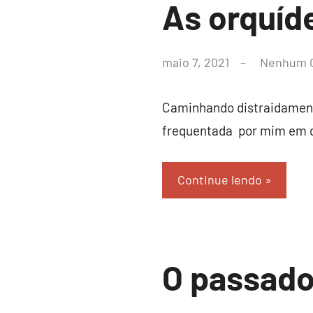
Crônicas
As orquíd
por
maio 7, 2021
Nenhum 
leoacr@gmail.com
Caminhando distraidamente
frequentada por mim em 
Continue lendo
Crônicas
O passado