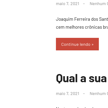
por
maio 7, 2021
Nenhum 
leoacr@gmail.com
Joaquim Ferreira dos Sant
cem melhores crônicas bras
Continue lendo
Crônicas
Qual a sua
por
maio 7, 2021
Nenhum 
leoacr@gmail.com