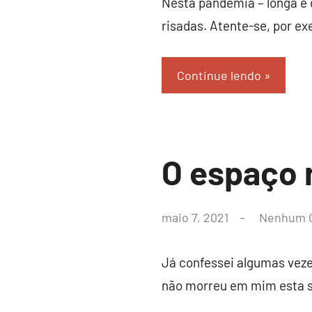
Nesta pandemia – longa e 
risadas. Atente-se, por ex
Continue lendo
Crônicas
O espaço
por
maio 7, 2021
Nenhum 
leoacr@gmail.com
Já confessei algumas vez
não morreu em mim esta s